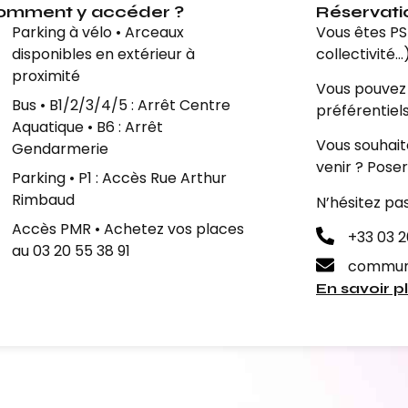
omment y accéder ?
Réservati
Parking à vélo • Arceaux
Vous êtes PS
disponibles en extérieur à
collectivité…
proximité
Vous pouvez 
Bus • B1/2/3/4/5 : Arrêt Centre
préférentiel
Aquatique • B6 : Arrêt
Vous souhait
Gendarmerie
venir ? Pose
Parking • P1 : Accès Rue Arthur
Rimbaud
N’hésitez pa
Accès PMR • Achetez vos places
+33 03 2
au 03 20 55 38 91
commun
En savoir p