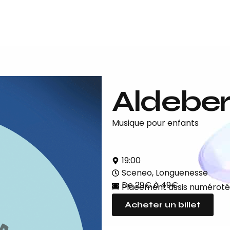
Aldeber
Musique pour enfants
19:00
Sceneo, Longuenesse
De 29€ à 49€
Placement assis numéroté
Acheter un billet