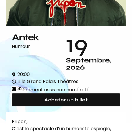
19
Antek
Humour
Septembre,
2026
20:00
Lille Grand Palais Théâtres
32€
Placement assis non numéroté
Acheter un billet
Fripon,
C’est le spectacle d’un humoriste espiègle,