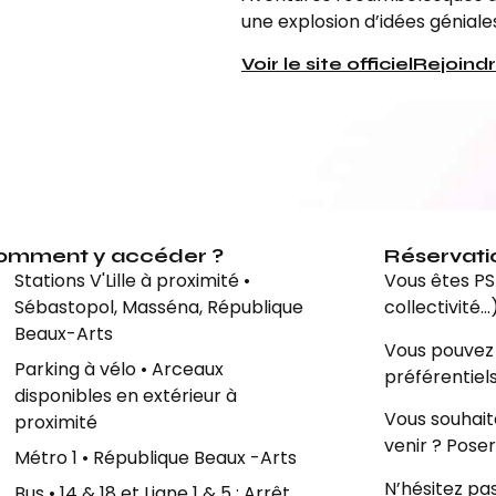
une explosion d’idées géniales
Voir le site officiel
Rejoind
omment y accéder ?
Réservati
Stations V'Lille à proximité •
Vous êtes PS
Sébastopol, Masséna, République
collectivité…
Beaux-Arts
Vous pouvez 
Parking à vélo • Arceaux
préférentiel
disponibles en extérieur à
Vous souhait
proximité
venir ? Pose
Métro 1 • République Beaux -Arts
N’hésitez pa
Bus • 14 & 18 et Liane 1 & 5 : Arrêt