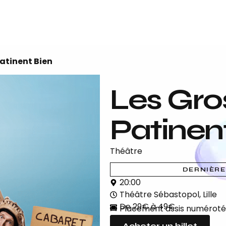
Patinent Bien
Les Gro
Patinen
Théâtre
DERNIÈRE
20:00
Théâtre Sébastopol, Lille
De 29€ à 49€
Placement assis numérot
Acheter un billet