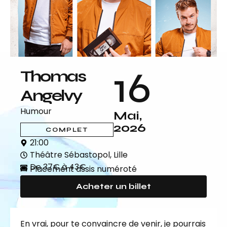
16
Thomas
Angelvy
Humour
Mai,
2026
COMPLET
21:00
Théâtre Sébastopol, Lille
De 37€ à 43€
Placement assis numéroté
Acheter un billet
En vrai, pour te convaincre de venir, je pourrais