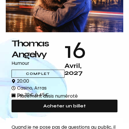
16
Thomas
Angelvy
Humour
Avril,
2027
COMPLET
20:00
Casino, Arras
De 39€ à 45€
Placement assis numéroté
Acheter un billet
Quand je ne pose pas de questions au public, il