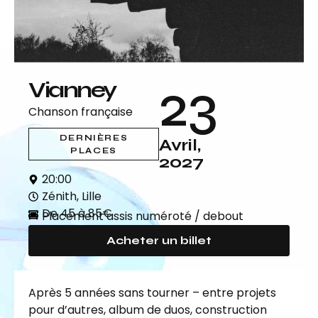
23
Vianney
Chanson française
DERNIÈRES
Avril,
PLACES
2027
20:00
Zénith, Lille
De 45 à 85€
Placement assis numéroté / debout
Acheter un billet
Après 5 années sans tourner – entre projets
pour d’autres, album de duos, construction